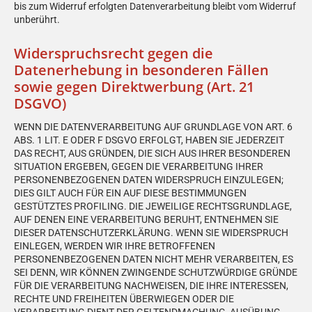
bis zum Widerruf erfolgten Datenverarbeitung bleibt vom Widerruf
unberührt.
Widerspruchsrecht gegen die
Datenerhebung in besonderen Fällen
sowie gegen Direktwerbung (Art. 21
DSGVO)
WENN DIE DATENVERARBEITUNG AUF GRUNDLAGE VON ART. 6
ABS. 1 LIT. E ODER F DSGVO ERFOLGT, HABEN SIE JEDERZEIT
DAS RECHT, AUS GRÜNDEN, DIE SICH AUS IHRER BESONDEREN
SITUATION ERGEBEN, GEGEN DIE VERARBEITUNG IHRER
PERSONENBEZOGENEN DATEN WIDERSPRUCH EINZULEGEN;
DIES GILT AUCH FÜR EIN AUF DIESE BESTIMMUNGEN
GESTÜTZTES PROFILING. DIE JEWEILIGE RECHTSGRUNDLAGE,
AUF DENEN EINE VERARBEITUNG BERUHT, ENTNEHMEN SIE
DIESER DATENSCHUTZERKLÄRUNG. WENN SIE WIDERSPRUCH
EINLEGEN, WERDEN WIR IHRE BETROFFENEN
PERSONENBEZOGENEN DATEN NICHT MEHR VERARBEITEN, ES
SEI DENN, WIR KÖNNEN ZWINGENDE SCHUTZWÜRDIGE GRÜNDE
FÜR DIE VERARBEITUNG NACHWEISEN, DIE IHRE INTERESSEN,
RECHTE UND FREIHEITEN ÜBERWIEGEN ODER DIE
VERARBEITUNG DIENT DER GELTENDMACHUNG, AUSÜBUNG