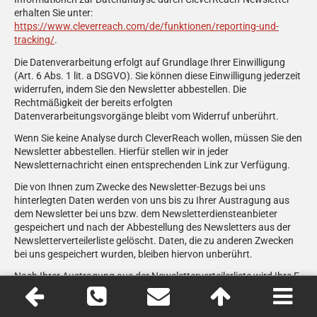
erhalten Sie unter:
https://www.cleverreach.com/de/funktionen/reporting-und-
tracking/
.
Die Datenverarbeitung erfolgt auf Grundlage Ihrer Einwilligung
(Art. 6 Abs. 1 lit. a DSGVO). Sie können diese Einwilligung jederzeit
widerrufen, indem Sie den Newsletter abbestellen. Die
Rechtmäßigkeit der bereits erfolgten
Datenverarbeitungsvorgänge bleibt vom Widerruf unberührt.
Wenn Sie keine Analyse durch CleverReach wollen, müssen Sie den
Newsletter abbestellen. Hierfür stellen wir in jeder
Newsletternachricht einen entsprechenden Link zur Verfügung.
Die von Ihnen zum Zwecke des Newsletter-Bezugs bei uns
hinterlegten Daten werden von uns bis zu Ihrer Austragung aus
dem Newsletter bei uns bzw. dem Newsletterdiensteanbieter
gespeichert und nach der Abbestellung des Newsletters aus der
Newsletterverteilerliste gelöscht. Daten, die zu anderen Zwecken
bei uns gespeichert wurden, bleiben hiervon unberührt.
Nach Ihrer Austragung aus der Newsletterverteilerliste wird Ihre E-
Mail-Adresse bei uns bzw. dem Newsletterdiensteanbieter ggf. in
einer Blacklist gespeichert, sofern dies zur Verhinderung künftiger
Mailings erforderlich ist. Die Daten aus der Blacklist werden nur für