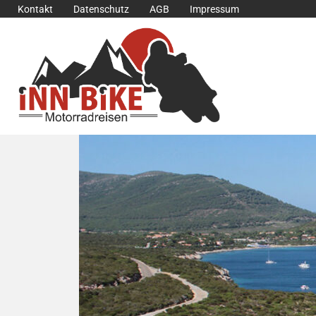
Kontakt
|
Datenschutz
|
AGB
|
Impressum
SARDINIEN – Cruiser-Ge
Geführte Motorradreise m